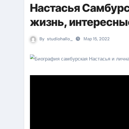
Настасья Самбурс
жизнь, интересны
By
studiohallo_
Мар 15, 2022