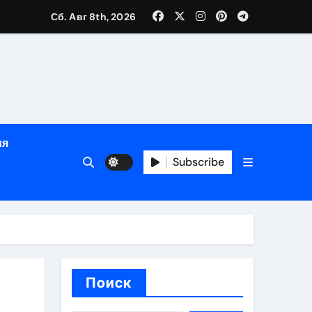
зрасту, росту и полу
Сб. Авг 8th, 2026
определённости
ия
Subscribe
веты по планированию поездки
Поиск