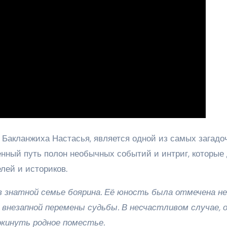
к Бакланжиха Настасья, является одной из самых загадо
енный путь полон необычных событий и интриг, которые
лей и историков.
 в знатной семье боярина. Её юность была отмечена не
 внезапной перемены судьбы. В несчастливом случае, 
кинуть родное поместье.