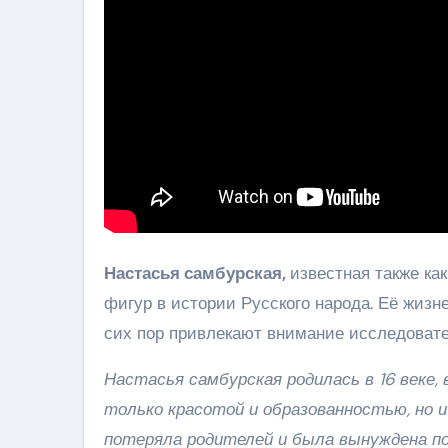
Настасья самбурская,
известная также ка
фигур в истории Русского народа. Её жизн
сих пор привлекают внимание исследовате
Настасья самбурская родилась в 16 веке,
только красотой и образованностью, но и
потеряла родителей и была вынуждена по