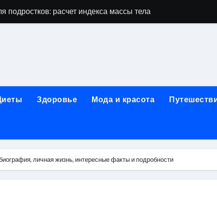
я подростков: расчет индекса массы тела и ориентиры по во
дростков по возрасту, росту и полу
 виды процедур и показания к лечению
луг и методы диагностики и лечения
 внимания: неопределённость устойчивости в условиях не
Диеты
Здоровье
Мода и красота
Путешеств
зания, методики и сроки восстановления
ах региона: современные подходы, показания и риски
ании: основные этапы в медицинском учреждении
биография, личная жизнь, интересные факты и подробности
метологии в салонах красоты
й и сибирским городом: варианты маршрутов, тарифы и со