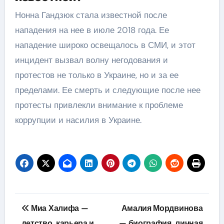
Нонна Гандзюк стала известной после
нападения на нее в июле 2018 года. Ее
нападение широко освещалось в СМИ, и этот
инцидент вызвал волну негодования и
протестов не только в Украине, но и за ее
пределами. Ее смерть и следующие после нее
протесты привлекли внимание к проблеме
коррупции и насилия в Украине.
Навигация
Миа Халифа —
Амалия Мордвинова
по
детство, карьера и
— биография, личная