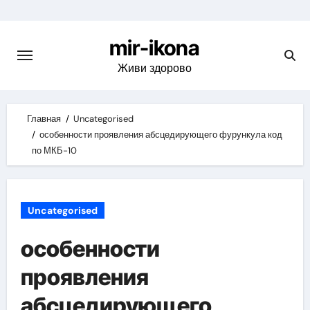
Skip
to
mir-ikona
content
Живи здорово
Главная
Uncategorised
особенности проявления абсцедирующего фурункула код
по МКБ-10
Uncategorised
особенности
проявления
абсцедирующего