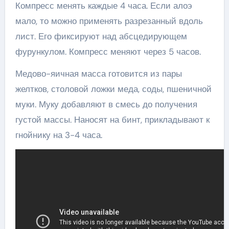
Компресс менять каждые 4 часа. Если алоэ
мало, то можно применять разрезанный вдоль
лист. Его фиксируют над абсцедирующем
фурункулом. Компресс меняют через 5 часов.
Медово-яичная масса готовится из пары
желтков, столовой ложки меда, соды, пшеничной
муки. Муку добавляют в смесь до получения
густой массы. Наносят на бинт, прикладывают к
гнойнику на 3-4 часа.