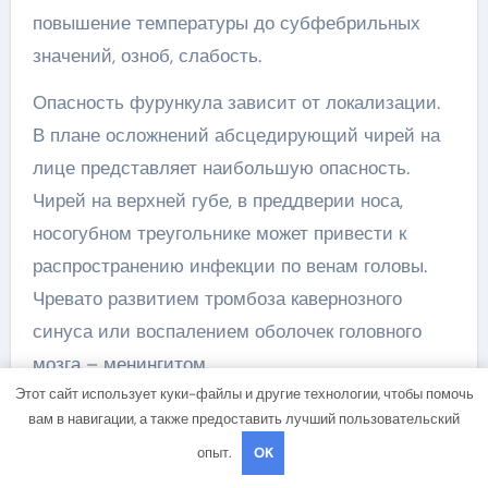
повышение температуры до субфебрильных
значений, озноб, слабость.
Опасность фурункула зависит от локализации.
В плане осложнений абсцедирующий чирей на
лице представляет наибольшую опасность.
Чирей на верхней губе, в преддверии носа,
носогубном треугольнике может привести к
распространению инфекции по венам головы.
Чревато развитием тромбоза кавернозного
синуса или воспалением оболочек головного
мозга – менингитом.
Этот сайт использует куки-файлы и другие технологии, чтобы помочь
Фурункулы в данной области возникают в
вам в навигации, а также предоставить лучший пользовательский
результате частой травматизации кожи во
опыт.
OK
время бритья либо привычки трогать лицо