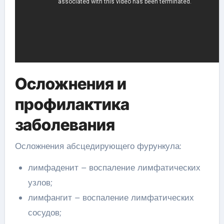
Осложнения и
профилактика
заболевания
Осложнения абсцедирующего фурункула:
лимфаденит – воспаление лимфатических
узлов;
лимфангит – воспаление лимфатических
сосудов;