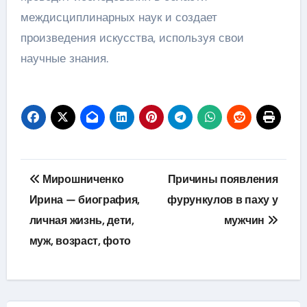
междисциплинарных наук и создает
произведения искусства, используя свои
научные знания.
Навигация
Мирошниченко
Причины появления
по
Ирина — биография,
фурункулов в паху у
личная жизнь, дети,
мужчин
записям
муж, возраст, фото