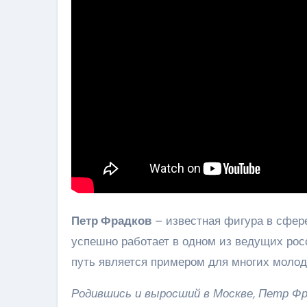
Петр Фрадков
– известная фигура в сфере
успешно работает в одном из ведущих рос
путь является примером для многих молод
Родившись и выросший в Москве, Петр Фр