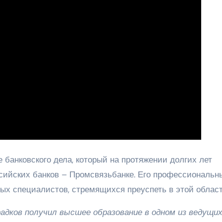
 банковского дела, который на протяжении долгих лет
сийских банков – Промсвязьбанке. Его профессиональн
ых специалистов, стремящихся преуспеть в этой област
адков получил высшее образование в одном из ведущи