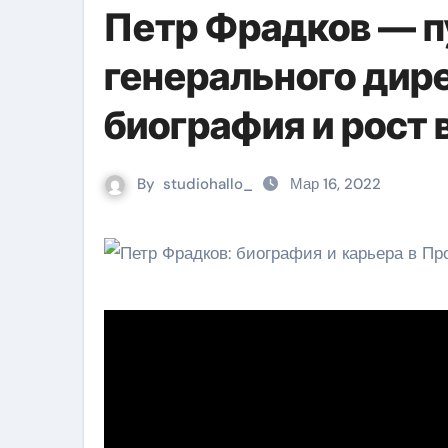
Петр Фрадков — пу
генерального дир
биография и рост 
By
studiohallo_
Мар 16, 2022