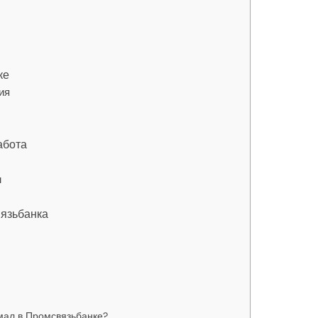
ке
ия
абота
м
вязьбанка
мал в Промсвязьбанке?