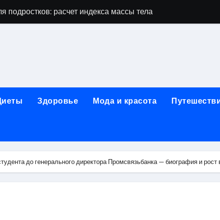
я подростков: расчет индекса массы тела и ориентиры по во
дростков по возрасту, росту и полу
 виды процедур и показания к лечению
луг и методы диагностики и лечения
 внимания: неопределённость устойчивости в условиях не
Диеты
Здоровье
Мода и красота
Путешеств
зания, методики и сроки восстановления
ах региона: современные подходы, показания и риски
ании: основные этапы в медицинском учреждении
студента до генерального директора Промсвязьбанка — биография и рост 
метологии в салонах красоты
й и сибирским городом: варианты маршрутов, тарифы и со