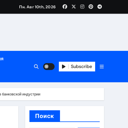
зрасту, росту и полу
Пн. Авг 10th, 2026
определённости
ия
Subscribe
в банковской индустрии
веты по планированию поездки
Поиск