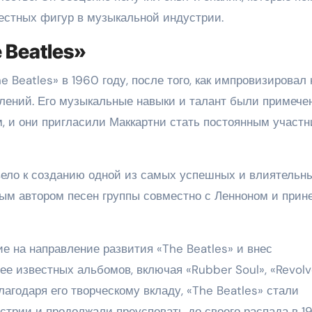
естных фигур в музыкальной индустрии.
 Beatles»
 Beatles» в 1960 году, после того, как импровизировал 
плений. Его музыкальные навыки и талант были примече
 и они пригласили Маккартни стать постоянным участн
вело к созданию одной из самых успешных и влиятельн
ным автором песен группы совместно с Ленноном и прин
е на направление развития «The Beatles» и внес
е известных альбомов, включая «Rubber Soul», «Revolv
Благодаря его творческому вкладу, «The Beatles» стали
трии и продолжали преуспевать до своего распада в 1