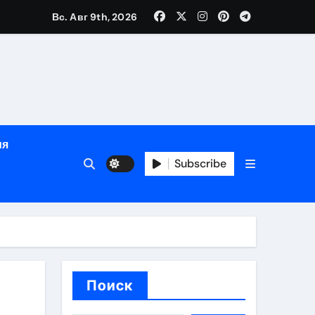
зрасту, росту и полу
Вс. Авг 9th, 2026
определённости
ия
Subscribe
веты по планированию поездки
Поиск