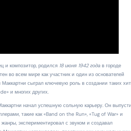
ец и композитор, родился
18 июня 1942 года
в городе
тен во всем мире как участник и один из основателей
л Маккартни сыграл ключевую роль в создании таких хи
ude» и многих других.
 Маккартни начал успешную сольную карьеру. Он выпуст
лерами, такие как «Band on the Run», «Tug of War» и
л жанры, экспериментировал с звуком и создавал