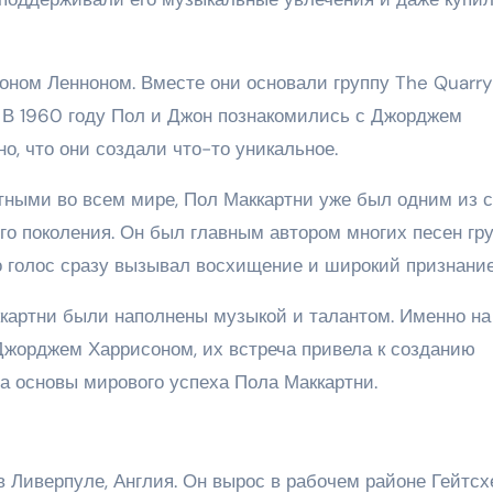
жоном Ленноном. Вместе они основали группу The Quarr
. В 1960 году Пол и Джон познакомились с Джорджем
но, что они создали что-то уникальное.
естными во всем мире, Пол Маккартни уже был одним из 
го поколения. Он был главным автором многих песен гр
о голос сразу вызывал восхищение и широкий признание
ккартни были наполнены музыкой и талантом. Именно на
Джорджем Харрисоном, их встреча привела к созданию
а основы мирового успеха Пола Маккартни.
в Ливерпуле, Англия. Он вырос в рабочем районе Гейтсх