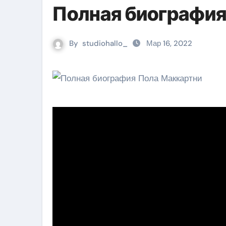
Полная биография
By
studiohallo_
Мар 16, 2022