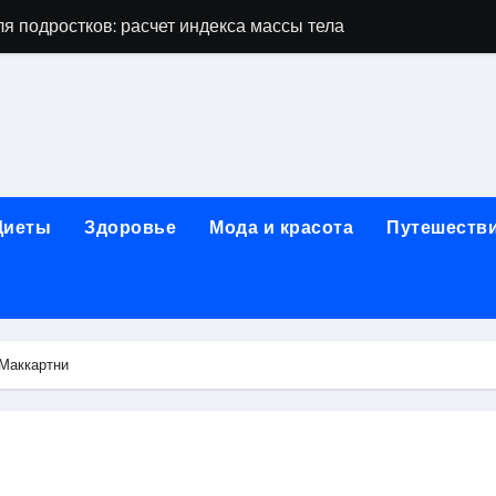
я подростков: расчет индекса массы тела и ориентиры по во
дростков по возрасту, росту и полу
 виды процедур и показания к лечению
луг и методы диагностики и лечения
 внимания: неопределённость устойчивости в условиях не
Диеты
Здоровье
Мода и красота
Путешеств
зания, методики и сроки восстановления
ах региона: современные подходы, показания и риски
ании: основные этапы в медицинском учреждении
Маккартни
метологии в салонах красоты
й и сибирским городом: варианты маршрутов, тарифы и со