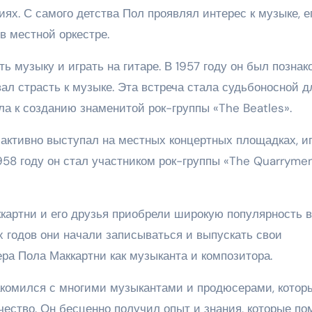
ях. С самого детства Пол проявлял интерес к музыке, е
в местной оркестре.
ь музыку и играть на гитаре. В 1957 году он был позна
л страсть к музыке. Эта встреча стала судьбоносной д
а к созданию знаменитой рок-группы «The Beatles».
активно выступал на местных концертных площадках, иг
58 году он стал участником рок-группы «The Quarryme
картни и его друзья приобрели широкую популярность в
х годов они начали записываться и выпускать свои
ера Пола Маккартни как музыканта и композитора.
акомился с многими музыкантами и продюсерами, котор
чество. Он бесценно получил опыт и знания, которые по