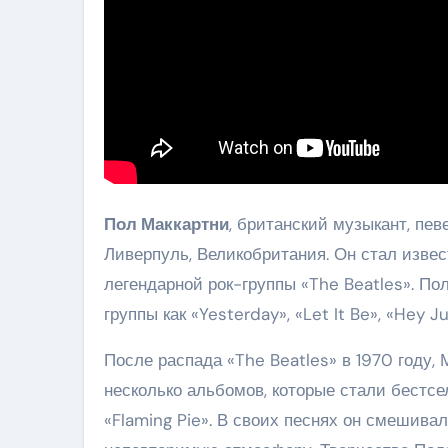
Пол Маккартни
, британский музыкант, пев
Ливерпуль, Великобритания. Он стал извес
легендарной рок-группы «The Beatles». По
группы как «Yesterday», «Let It Be», «Hey J
После распада «The Beatles» в 1970 году,
несколько альбомов, которые стали бестсел
«Flaming Pie». В своих песнях он смешива