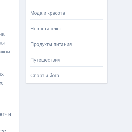
Мода и красота
Новости плюс
на
ны
Продукты питания
иком
Путешествия
ых
Спорт и йога
ес
er» и
970