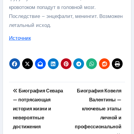
кровотоком попадут в головной мозг.
Последствие – энцефалит, менингит. Возможен
летальный исход.
Источник
Навигация
Биография Севара
Биография Ковеля
по
— потрясающая
Валентины —
история жизни и
ключевые этапы
записям
невероятные
личной и
достижения
профессиональной