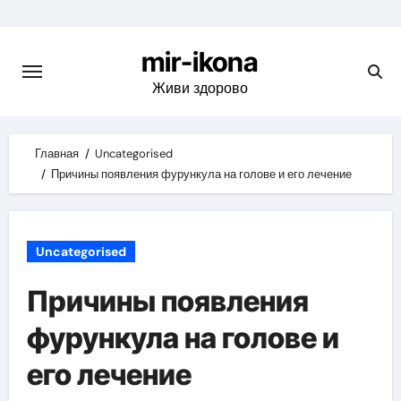
Skip
to
mir-ikona
content
Живи здорово
Главная
Uncategorised
Причины появления фурункула на голове и его лечение
Uncategorised
Причины появления
фурункула на голове и
его лечение