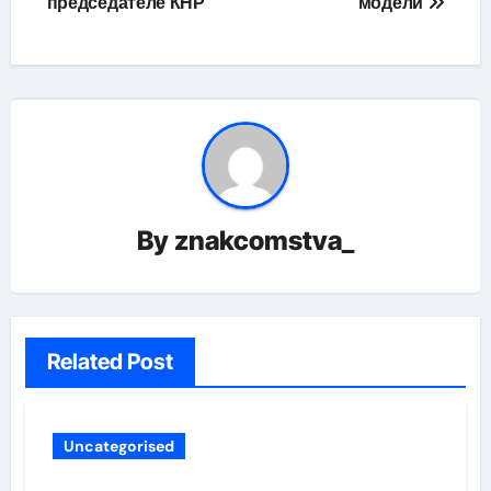
председателе КНР
модели
By
znakcomstva_
Related Post
Uncategorised