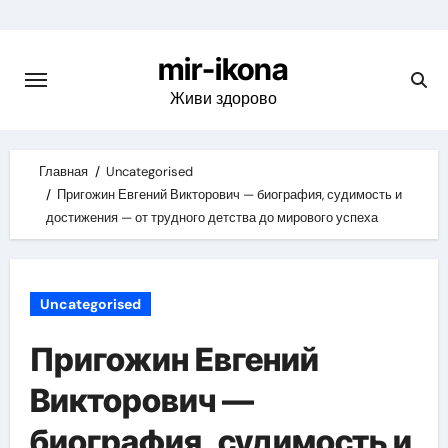
Skip
to
mir-ikona
content
Живи здорово
Главная
Uncategorised
Пригожин Евгений Викторович — биография, судимость и
достижения — от трудного детства до мирового успеха
Uncategorised
Пригожин Евгений
Викторович —
биография, судимость и