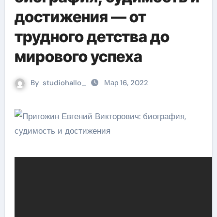
достижения — от
трудного детства до
мирового успеха
By
studiohallo_
Мар 16, 2022