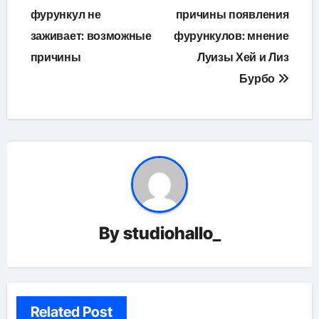
по
фурункул не
причины появления
заживает: возможные
фурункулов: мнение
записям
причины
Луизы Хей и Лиз
Бурбо
By
studiohallo_
Related Post