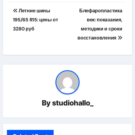
Навигация
Летние шины
Блефаропластика
по
195/65 R15: цены от
век: показания,
3280 руб
методики и сроки
записям
восстановления
By
studiohallo_