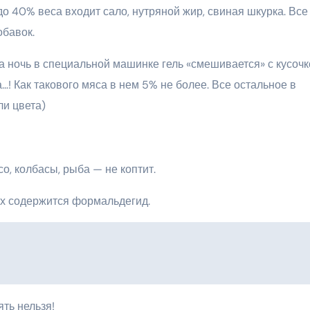
о 40% веса входит сало, нутряной жир, свиная шкурка. Все
обавок.
За ночь в специальной машинке гель «смешивается» с кусоч
…! Как такового мяса в нем 5% не более. Все остальное в
ли цвета)
со, колбасы, рыба — не коптит.
ых содержится формальдегид.
ять нельзя!