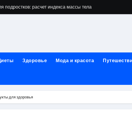
я подростков: расчет индекса массы тела и ориентиры по во
дростков по возрасту, росту и полу
 виды процедур и показания к лечению
луг и методы диагностики и лечения
 внимания: неопределённость устойчивости в условиях не
Диеты
Здоровье
Мода и красота
Путешеств
зания, методики и сроки восстановления
ах региона: современные подходы, показания и риски
ании: основные этапы в медицинском учреждении
укты для здоровья
метологии в салонах красоты
й и сибирским городом: варианты маршрутов, тарифы и со