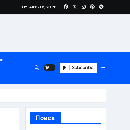
зрасту, росту и полу
Пт. Авг 7th, 2026
определённости
ия
Subscribe
веты по планированию поездки
Поиск