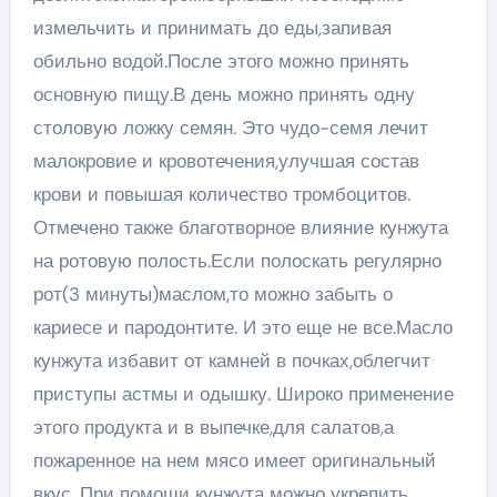
измельчить и принимать до еды,запивая
обильно водой.После этого можно принять
основную пищу.В день можно принять одну
столовую ложку семян. Это чудо-семя лечит
малокровие и кровотечения,улучшая состав
крови и повышая количество тромбоцитов.
Отмечено также благотворное влияние кунжута
на ротовую полость.Если полоскать регулярно
рот(3 минуты)маслом,то можно забыть о
кариесе и пародонтите. И это еще не все.Масло
кунжута избавит от камней в почках,облегчит
приступы астмы и одышку. Широко применение
этого продукта и в выпечке,для салатов,а
пожаренное на нем мясо имеет оригинальный
вкус. При помощи кунжута можно укрепить