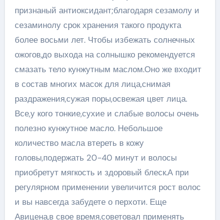
признаный антиоксидант;благодаря сезамолу и
сезаминолу срок хранения такого продукта
более восьми лет. Чтобы избежать солнечных
ожогов,до выхода на солнышко рекомендуется
смазать тело кунжутным маслом.Оно же входит
в состав многих масок для лица,снимая
раздражения,сужая поры,освежая цвет лица.
Все,у кого тонкие,сухие и слабые волосы очень
полезно кунжутное масло. Небольшое
количество масла втереть в кожу
головы,подержать 20-40 минут и волосы
приобретут мягкость и здоровый блеск.А при
регулярном применении увеличится рост волос
и вы навсегда забудете о перхоти. Еще
Авицена,в свое время,советовал применять