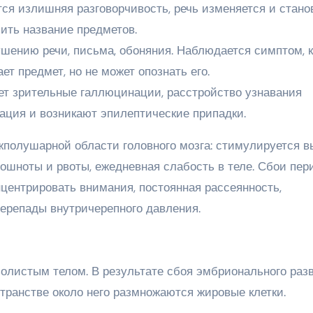
тся излишняя разговорчивость, речь изменяется и стано
лить название предметов.
шению речи, письма, обоняния. Наблюдается симптом, к
т предмет, но не может опознать его.
т зрительные галлюцинации, расстройство узнавания
ация и возникают эпилептические припадки.
полушарной области головного мозга: стимулируется в
ошноты и рвоты, ежедневная слабость в теле. Сбои пер
нцентрировать внимания, постоянная рассеянность,
ерепады внутричерепного давления.
олистым телом. В результате сбоя эмбрионального раз
странстве около него размножаются жировые клетки.