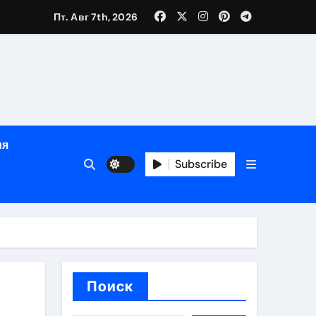
Пт. Авг 7th, 2026
определённости
ия
Subscribe
веты по планированию поездки
Поиск