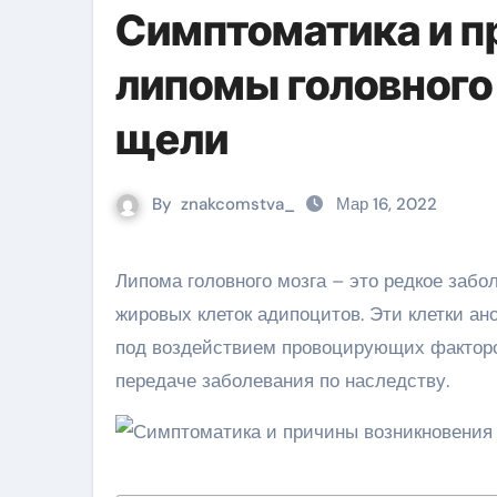
Симптоматика и п
липомы головного
щели
By
znakcomstva_
Мар 16, 2022
Липома головного мозга – это редкое заболевание, доброкачественная опухоль, которая образуется из
жировых клеток адипоцитов. Эти клетки ан
под воздействием провоцирующих факторов
передаче заболевания по наследству.