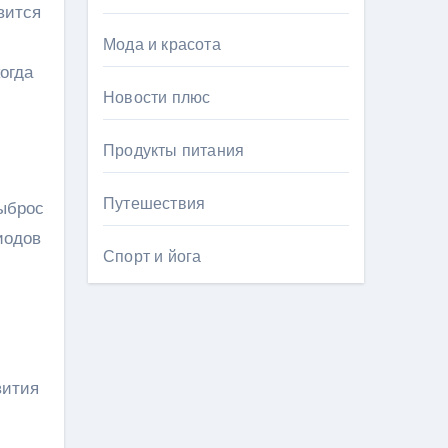
вится
Мода и красота
огда
Новости плюс
Продукты питания
Путешествия
ыброс
иодов
Спорт и йога
вития