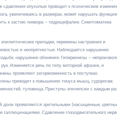
те сдавления опухолью проводит к психическим изменен
га, увеличиваясь в размерах, может нарушать функци
ить к застою ликвора – гидроцефалии. Симптоматика
 эпилептические припадки, перемены настроения и
ливостью и неопрятностью. Наблюдается нарушение
ходьбе, нарушение обоняния. Гиперкинезы – непроизво
 рук. Изменяется речь по типу моторной афазии, и
ижны, проявляют заторможенность в поступках.
лины приводит к повышению тонуса мышц, судорогам.
онечностей, туловища. Приступы эпилепсии с каждым ра
 доли проявляются зрительными (насыщенные, цветны
и галлюцинациями. Сдавление глазодвигательного нерв