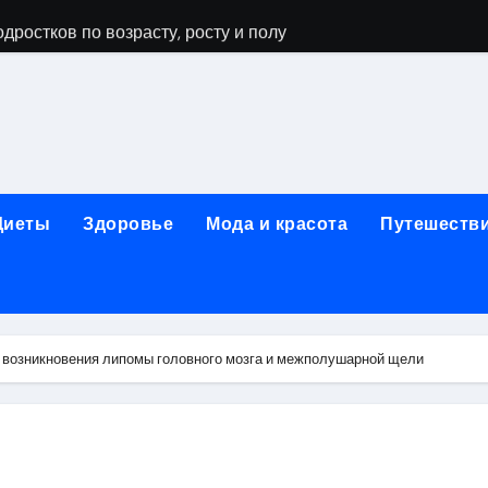
дростков по возрасту, росту и полу
 виды процедур и показания к лечению
луг и методы диагностики и лечения
 внимания: неопределённость устойчивости в условиях не
зания, методики и сроки восстановления
Диеты
Здоровье
Мода и красота
Путешеств
ах региона: современные подходы, показания и риски
ании: основные этапы в медицинском учреждении
метологии в салонах красоты
 возникновения липомы головного мозга и межполушарной щели
й и сибирским городом: варианты маршрутов, тарифы и со