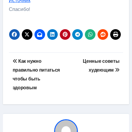
Источник
Спасибо!
Навигация
Как нужно
Ценные советы
по
правильно питаться
худеющим
чтобы быть
записям
здоровым