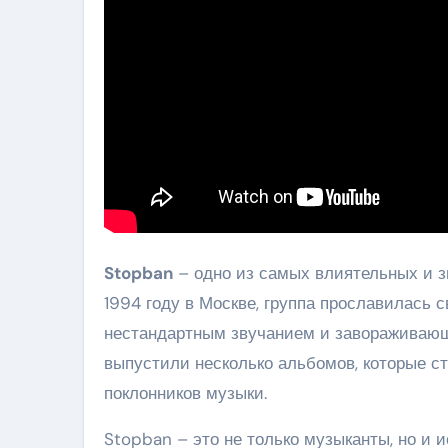
Stopban
– одно из самых влиятельных и з
1994 году в Москве, группа прославилась
нестандартным звучанием и завораживающ
выпустили несколько альбомов, которые с
поклонников музыки.
Stopban – это не только музыканты, но и 