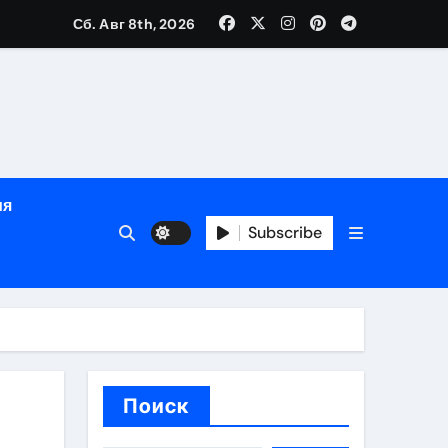
зрасту, росту и полу
Сб. Авг 8th, 2026
определённости
ия
Subscribe
веты по планированию поездки
Поиск