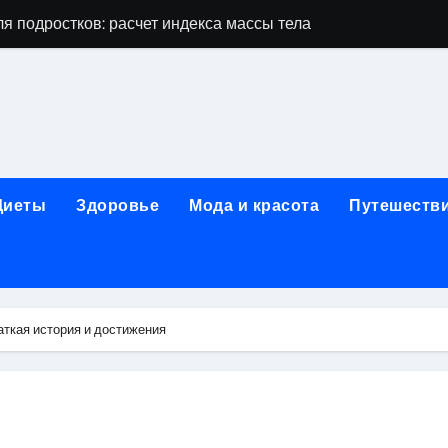
я подростков: расчет индекса массы тела и ориентиры по во
дростков по возрасту, росту и полу
 виды процедур и показания к лечению
луг и методы диагностики и лечения
 внимания: неопределённость устойчивости в условиях не
Диеты
Здоровье
Мода и красота
Путешеств
зания, методики и сроки восстановления
ах региона: современные подходы, показания и риски
ании: основные этапы в медицинском учреждении
аткая история и достижения
метологии в салонах красоты
й и сибирским городом: варианты маршрутов, тарифы и со