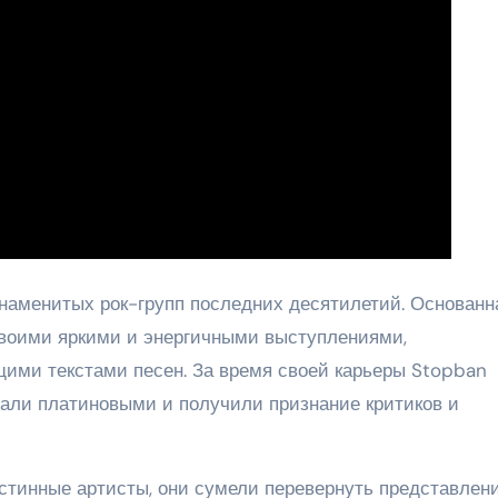
наменитых рок-групп последних десятилетий. Основанн
 своими яркими и энергичными выступлениями,
ими текстами песен. За время своей карьеры Stopban
тали платиновыми и получили признание критиков и
истинные артисты, они сумели перевернуть представлен