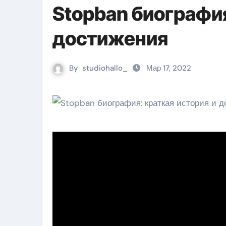
Stopban биография
достижения
By
studiohallo_
Мар 17, 2022