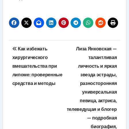
Навигация
Как избежать
Лиза Янковская —
по
хирургического
талантливая
вмешательства при
личность и яркая
записям
липоме: проверенные
звезда эстрады,
средства и методы
разносторонняя
универсальная
певица, актриса,
телеведущая и блогер
— подробная
биография,