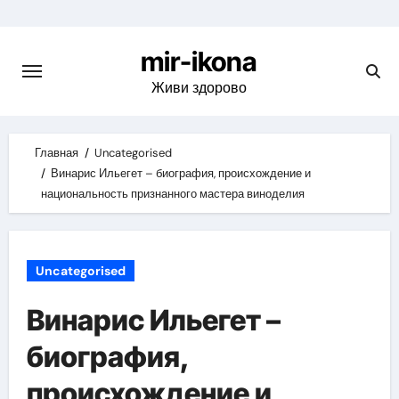
Skip
to
mir-ikona
content
Живи здорово
Главная
Uncategorised
Винарис Ильегет – биография, происхождение и
национальность признанного мастера виноделия
Uncategorised
Винарис Ильегет –
биография,
происхождение и