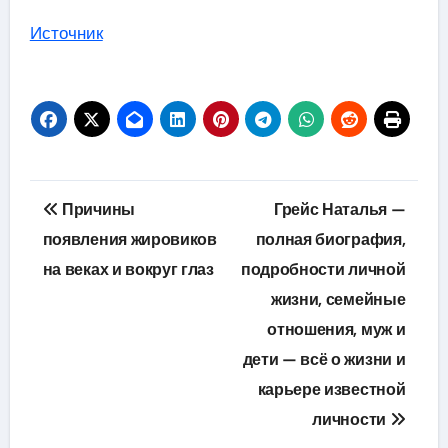
Источник
Навигация
Причины
Грейс Наталья —
по
появления жировиков
полная биография,
на веках и вокруг глаз
подробности личной
записям
жизни, семейные
отношения, муж и
дети — всё о жизни и
карьере известной
личности