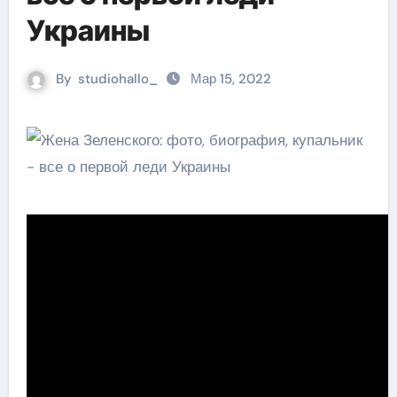
Украины
By
studiohallo_
Мар 15, 2022