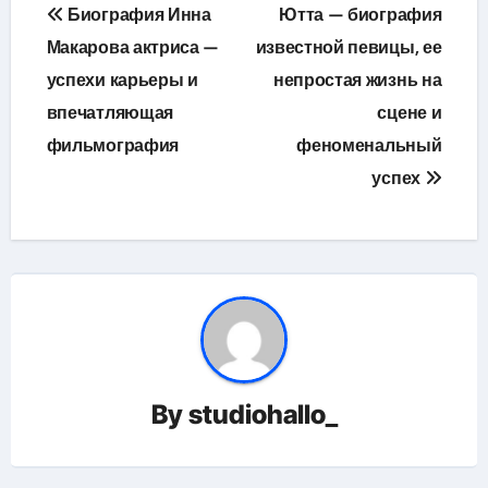
Навигация
Биография Инна
Ютта — биография
по
Макарова актриса —
известной певицы, ее
успехи карьеры и
непростая жизнь на
записям
впечатляющая
сцене и
фильмография
феноменальный
успех
By
studiohallo_