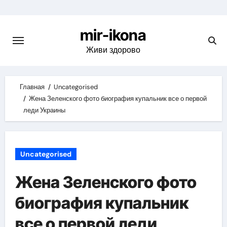
Skip
to
mir-ikona
content
Живи здорово
Главная
Uncategorised
Жена Зеленского фото биография купальник все о первой
леди Украины
Uncategorised
Жена Зеленского фото
биография купальник
все о первой леди