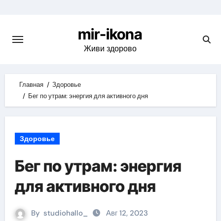
Skip
to
mir-ikona
content
Живи здорово
Главная
Здоровье
Бег по утрам: энергия для активного дня
Здоровье
Бег по утрам: энергия
для активного дня
By
studiohallo_
Авг 12, 2023