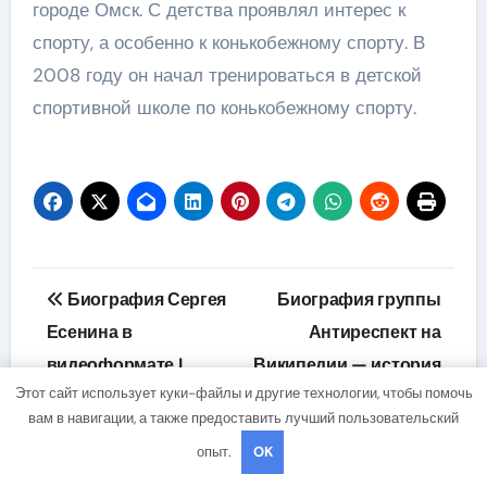
городе Омск. С детства проявлял интерес к
спорту, а особенно к конькобежному спорту. В
2008 году он начал тренироваться в детской
спортивной школе по конькобежному спорту.
Навигация
Биография Сергея
Биография группы
по
Есенина в
Антиреспект на
видеоформате |
Википедии — история
записям
Этот сайт использует куки-файлы и другие технологии, чтобы помочь
История жизни и
успеха и творческое
вам в навигации, а также предоставить лучший пользовательский
творчества великого
наследие
опыт.
OK
русского поэта
музыкального