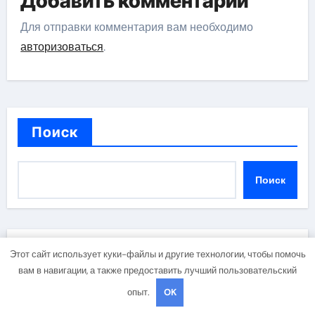
Добавить комментарий
Для отправки комментария вам необходимо
авторизоваться
.
Поиск
Поиск
Последние записи
Этот сайт использует куки-файлы и другие технологии, чтобы помочь
вам в навигации, а также предоставить лучший пользовательский
опыт.
OK
Авиабилеты между столицей и сибирским городом:
варианты маршрутов, тарифы и советы по