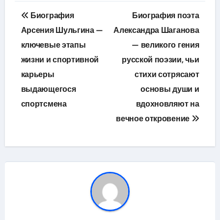
Навигация
Биография
Биография поэта
по
Арсения Шульгина —
Александра Шаганова
ключевые этапы
— великого гения
записям
жизни и спортивной
русской поэзии, чьи
карьеры
стихи сотрясают
выдающегося
основы души и
спортсмена
вдохновляют на
вечное откровение