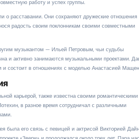
совместную работу и успех группы.
или о расставании. Они сохраняют дружеские отношения
инося радость своим поклонникам своими совместными
другим музыкантом — Ильей Петровым, чьи судьбы
ына и активно занимаются музыкальными проектами. Д
и и состоит в отношениях с моделью Анастасией Мащен
ия
льной карьерой, также известна своими романтическими
Потехин, в разное время сотрудничал с различными
лами.
я была его связь с певицей и актрисой Викторией Дайн
проекте «Звери» и продолжался около трех лет. Пара ча