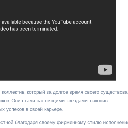
коллектив, который за долгое время своего существова
иков. Они стали настоящими звездами, накопив
х успехов в своей карьере.
вестной благодаря своему фирменному стилю исполнени