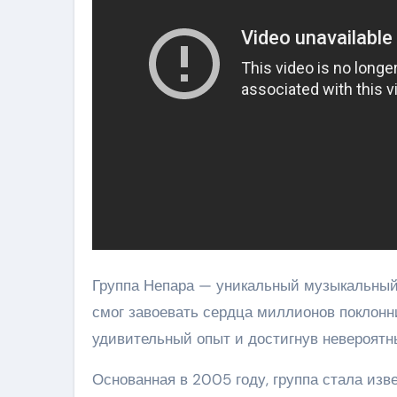
Группа Непара — уникальный музыкальный 
смог завоевать сердца миллионов поклонн
удивительный опыт и достигнув невероятны
Основанная в 2005 году, группа стала из