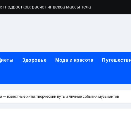
я подростков: расчет индекса массы тела и ориентиры по во
дростков по возрасту, росту и полу
 виды процедур и показания к лечению
луг и методы диагностики и лечения
 внимания: неопределённость устойчивости в условиях не
Диеты
Здоровье
Мода и красота
Путешеств
зания, методики и сроки восстановления
ах региона: современные подходы, показания и риски
ании: основные этапы в медицинском учреждении
 — известные хиты, творческий путь и личные события музыкантов
метологии в салонах красоты
й и сибирским городом: варианты маршрутов, тарифы и со