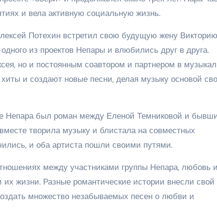
тиях и вела активную социальную жизнь.
Алексей Потехин встретил свою будущую жену Виктори
одного из проектов Непары и влюбились друг в друга.
ксея, но и постоянным соавтором и партнером в музыка
 хиты и создают новые песни, делая музыку основой св
пе Непара был роман между Еленой Темниковой и бывш
 вместе творила музыку и блистала на совместных
чились, и оба артиста пошли своими путями.
отношениях между участниками группы Непара, любовь 
их жизни. Разные романтические истории внесли свой
 создать множество незабываемых песен о любви и