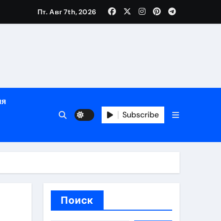
зрасту, росту и полу
Пт. Авг 7th, 2026
определённости
ия
Subscribe
веты по планированию поездки
Поиск