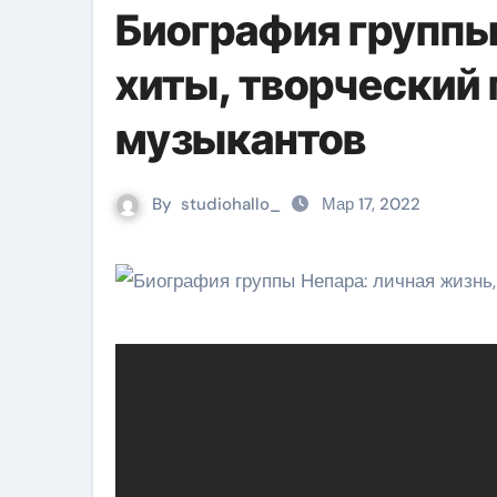
Биография группы
хиты, творческий 
музыкантов
By
studiohallo_
Мар 17, 2022