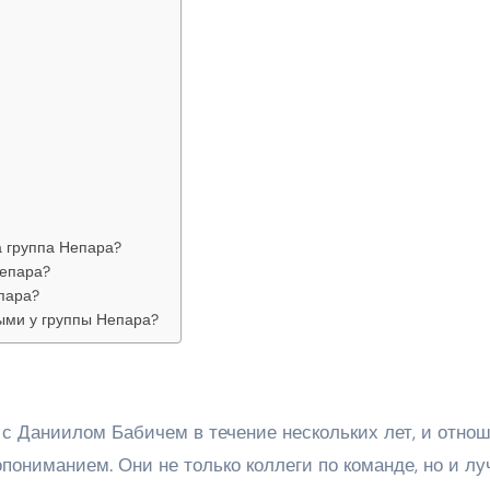
а группа Непара?
Непара?
пара?
ыми у группы Непара?
с Даниилом Бабичем в течение нескольких лет, и отно
ониманием. Они не только коллеги по команде, но и л