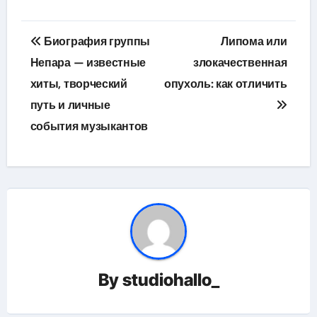
Навигация
Биография группы
Липома или
по
Непара — известные
злокачественная
хиты, творческий
опухоль: как отличить
записям
путь и личные
события музыкантов
By
studiohallo_