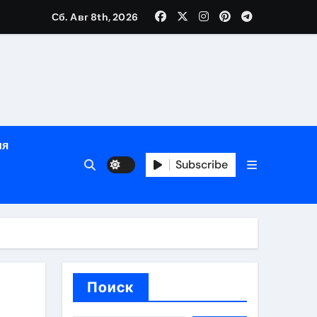
зрасту, росту и полу
Сб. Авг 8th, 2026
определённости
ия
Subscribe
веты по планированию поездки
Поиск