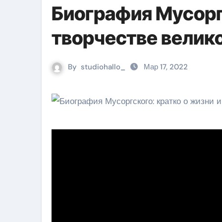
Биография Мусорг
творчестве велик
By
studiohallo_
Мар 17, 2022