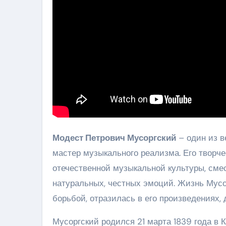
Модест Петрович Мусоргский
– один из в
мастер музыкального реализма. Его творч
отечественной музыкальной культуры, смес
натуральных, честных эмоций. Жизнь Мусо
борьбой, отразилась в его произведениях
Мусоргский родился 21 марта 1839 года в 