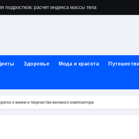
я подростков: расчет индекса массы тела и ориентиры по во
дростков по возрасту, росту и полу
 виды процедур и показания к лечению
луг и методы диагностики и лечения
 внимания: неопределённость устойчивости в условиях не
Диеты
Здоровье
Мода и красота
Путешеств
зания, методики и сроки восстановления
ах региона: современные подходы, показания и риски
ании: основные этапы в медицинском учреждении
ратко о жизни и творчестве великого композитора
метологии в салонах красоты
й и сибирским городом: варианты маршрутов, тарифы и со