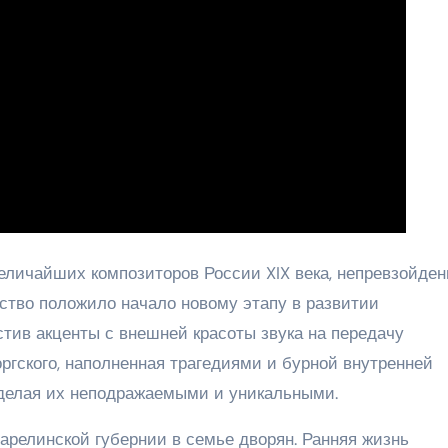
еличайших композиторов России XIX века, непревзойде
ество положило начало новому этапу в развитии
тив акценты с внешней красоты звука на передачу
ргского, наполненная трагедиями и бурной внутренней
, делая их неподражаемыми и уникальными.
Карелинской губернии в семье дворян. Ранняя жизнь