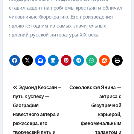
ставил акцент на проблемы крестьян и обличал
чиновничью бюрократию. Его произведения
являются одним из самых значительных
явлений русской литературы XIX века.
Навигация
Эдмонд Кеосаян –
Соколовская Янина —
по
путь к успеху —
актриса с
биография
безупречной
записям
известного актера и
карьерой,
режиссера, его
феноменальным
творческий путь и
талантом и