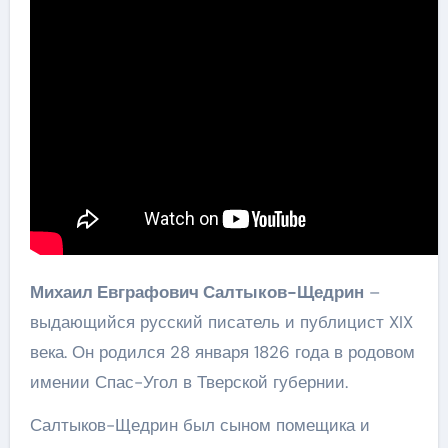
Михаил Евграфович Салтыков-Щедрин
–
выдающийся русский писатель и публицист XIX
века. Он родился 28 января 1826 года в родовом
имении Спас-Угол в Тверской губернии.
Салтыков-Щедрин был сыном помещика и