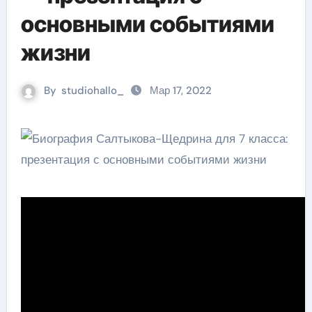
основными событиями
жизни
By
studiohallo_
Мар 17, 2022