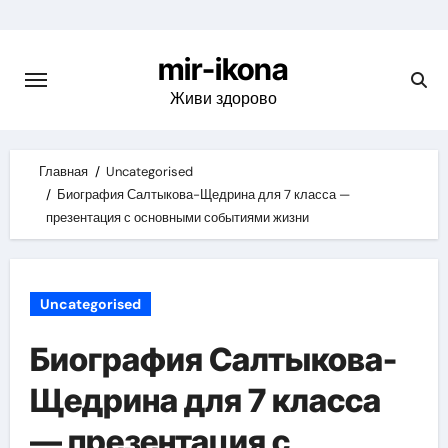
Skip
to
mir-ikona
content
Живи здорово
Главная
Uncategorised
Биография Салтыкова-Щедрина для 7 класса —
презентация с основными событиями жизни
Uncategorised
Биография Салтыкова-
Щедрина для 7 класса
— презентация с