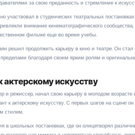
давателями за свою преданность и стремление к искусс
но участвовал в студенческих театральных постановках
ривлекли внимание кинематографического сообщества, 
жественном фильме еще во время учебы.
ян решил продолжить карьеру в кино и театре. Он стал
ее пределами благодаря своим ярким ролям и оригиналь
 к актерскому искусству
р и режиссер, начал свою карьеру в молодом возрасте 
ант к актерскому искусству. С первых шагов на сцене он
м стилем.
ия в школьных постановках, где он олицетворял различн
 выразительная мимика и невероятная способность пер