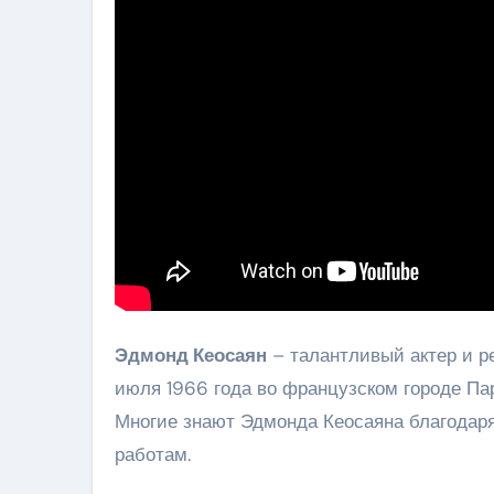
Эдмонд Кеосаян
– талантливый актер и ре
июля 1966 года во французском городе Па
Многие знают Эдмонда Кеосаяна благодаря 
работам.