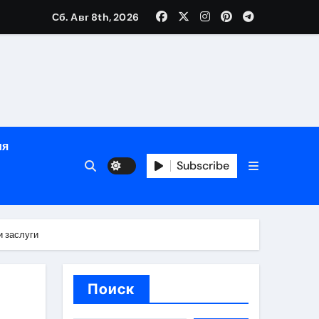
зрасту, росту и полу
Сб. Авг 8th, 2026
определённости
ия
Subscribe
и заслуги
веты по планированию поездки
Поиск