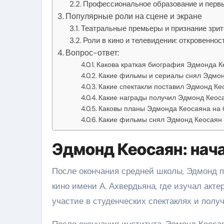
Профессиональное образование и первы
Популярные роли на сцене и экране
Театральные премьеры и признание зри
Роли в кино и телевидении: откровеннос
Вопрос-ответ:
Какова краткая биография Эдмонда К
Какие фильмы и сериалы снял Эдмон
Какие спектакли поставил Эдмонд Ке
Какие награды получил Эдмонд Кеос
Каковы планы Эдмонда Кеосаяна на
Какие фильмы снял Эдмонд Кеосаян 
Эдмонд Кеосаян: нач
После окончания средней школы, Эдмонд п
кино имени А. Ахвердьяна, где изучал акт
участие в студенческих спектаклях и полу
После окончания института, Эдмонд Кеоса