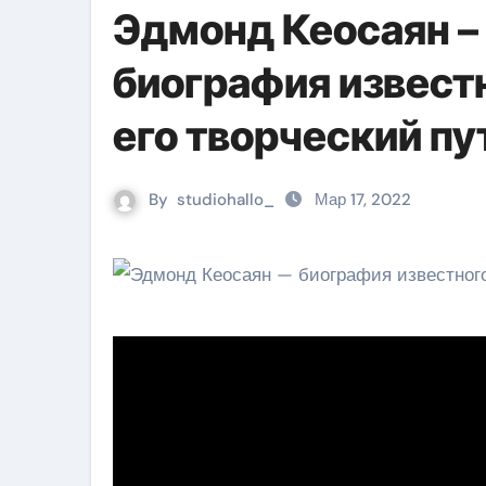
Эдмонд Кеосаян – 
биография известн
его творческий пу
By
studiohallo_
Мар 17, 2022