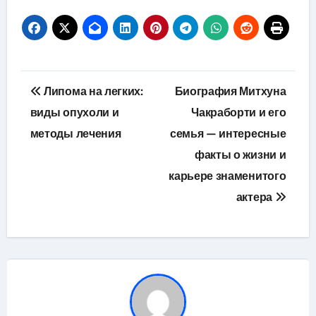
Навигация
Липома на легких:
Биография Митхуна
по
виды опухоли и
Чакраборти и его
методы лечения
семья — интересные
записям
факты о жизни и
карьере знаменитого
актера