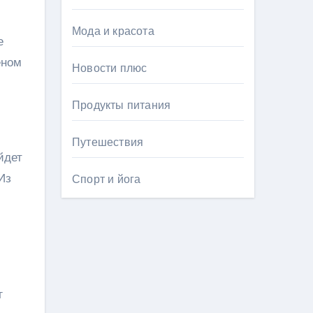
Мода и красота
е
еном
Новости плюс
Продукты питания
Путешествия
йдет
Из
Спорт и йога
г