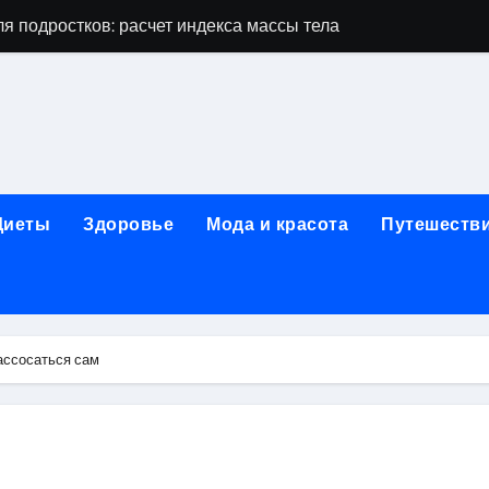
дростков по возрасту, росту и полу
 виды процедур и показания к лечению
луг и методы диагностики и лечения
 внимания: неопределённость устойчивости в условиях не
зания, методики и сроки восстановления
Диеты
Здоровье
Мода и красота
Путешеств
ах региона: современные подходы, показания и риски
ании: основные этапы в медицинском учреждении
метологии в салонах красоты
ассосаться сам
й и сибирским городом: варианты маршрутов, тарифы и со