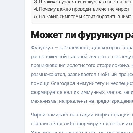
В каких случаях фурункул рассосется не
Почему важно проводить лечение чирея
На какие симптомы стоит обратить вниман
Может ли фурункул р
Фурункул – заболевание, для которого ха
расположенной сальной железы с последу
проникновения золотистого стафилококка, 
размножаются, развивается гнойный проце
помощи благодаря иммунитету и неспецифи
формируется вал из иммунных клеток, кап
механизмы направлены на предотвращение
Чирей замирает на стадии инфильтрации, к
скапливается либо формируется незначител
Узел инкапсулируется и постепенно проход