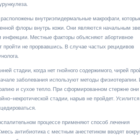
урункулеза.
 расположены внутриэпидермальные макрофаги, которы
генной флоры внутрь кожи. Они являются начальным зв
и инфекции. Местные факторы объясняют абортивное
т пройти не прорвавшись. В случае частых рецидивов
нолога.
нней стадии, когда нет гнойного содержимого, чирей про
 начале заболевания используют методы физиотерапии. 
рапию и сухое тепло. При сформированном стержне они
ойно-некротической стадии, нарыв не пройдет. Усилится
сцедироваться.
спалительном процессе применяют способ лечения
месь антибиотика с местным анестетиком вводят вокру