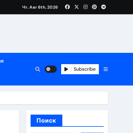
Чт. Авг 6th, 2026
определённости
ия
Subscribe
веты по планированию поездки
Поиск