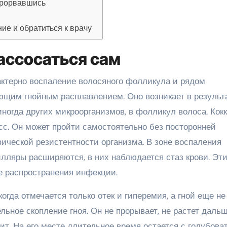
 прорвавшись
ие и обратиться к врачу
ассосаться сам
рактерно воспаление волосяного фолликула и рядом
ющим гнойным расплавлением. Оно возникает в результ
иногда других микроорганизмов, в фолликул волоса. Кок
сс. Он может пройти самостоятельно без посторонней
ческой резистентности организма. В зоне воспаления
илляры расширяются, в них наблюдается стаз крови. Эт
 распространения инфекции.
огда отмечается только отек и гиперемия, а гной еще не
ьное скопление гноя. Он не прорывает, не растет дальш
ит. На его месте длительное время остается с голубов