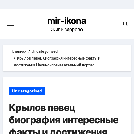
Skip
to
mir-ikona
content
Живи здорово
Главная
Uncategorised
Крылов певец биография интересные факты и
достижения Научно-познавательный портал
Uncategorised
Крылов певец
биография интересные
факты и достижения