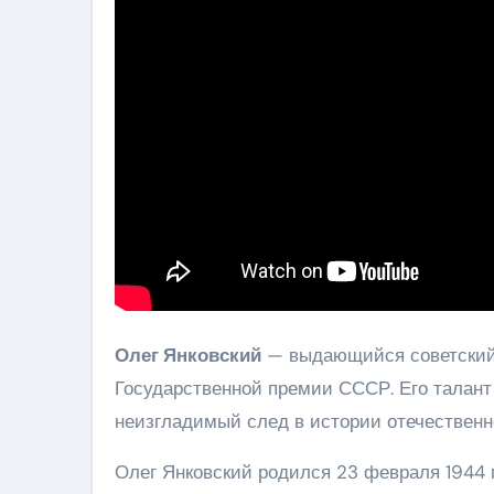
Олег Янковский
— выдающийся советский 
Государственной премии СССР. Его талант 
неизгладимый след в истории отечественн
Олег Янковский родился 23 февраля 1944 г