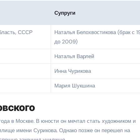
Супруги
бласть, СССР
Наталья Белохвостикова (брак с 1
до 2009)
Наталья Варлей
Инна Чурикова
Мария Шукшина
овского
ода в Москве. В юности он мечтал стать художником и
илище имени Сурикова. Однако позже он перешел на
успешно закончил училище.