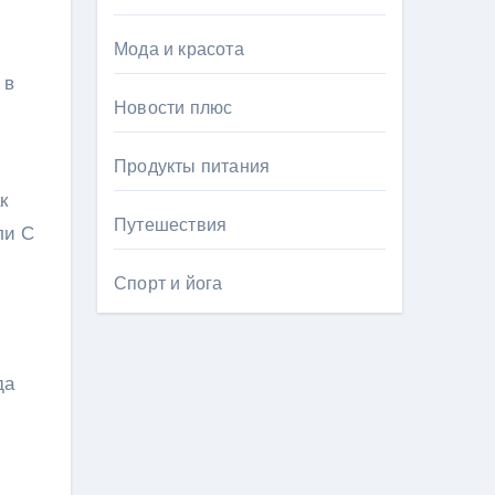
Мода и красота
 в
Новости плюс
м
Продукты питания
к
Путешествия
ли С
Спорт и йога
да