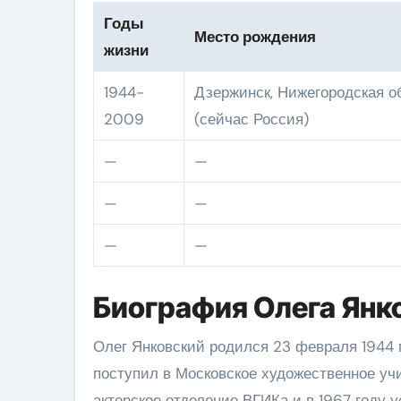
Годы
Место рождения
жизни
1944-
Дзержинск, Нижегородская о
2009
(сейчас Россия)
—
—
—
—
—
—
Биография Олега Янк
Олег Янковский родился 23 февраля 1944 г
поступил в Московское художественное уч
актерское отделение ВГИКа и в 1967 году 