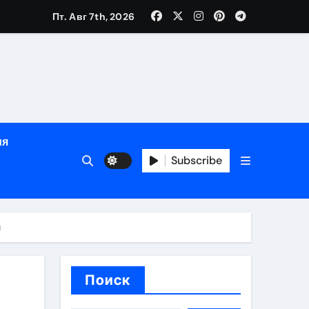
зрасту, росту и полу
Пт. Авг 7th, 2026
определённости
ия
Subscribe
н
веты по планированию поездки
Поиск