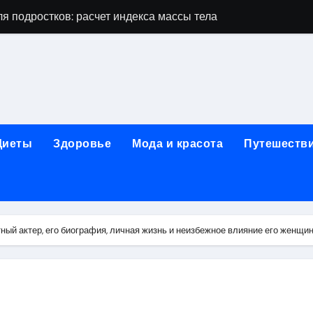
я подростков: расчет индекса массы тела и ориентиры по во
дростков по возрасту, росту и полу
 виды процедур и показания к лечению
луг и методы диагностики и лечения
 внимания: неопределённость устойчивости в условиях не
Диеты
Здоровье
Мода и красота
Путешеств
зания, методики и сроки восстановления
ах региона: современные подходы, показания и риски
ании: основные этапы в медицинском учреждении
ный актер, его биография, личная жизнь и неизбежное влияние его женщи
метологии в салонах красоты
й и сибирским городом: варианты маршрутов, тарифы и со