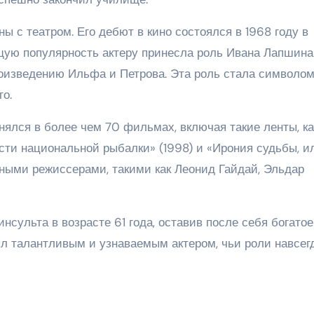
ы с театром. Его дебют в кино состоялся в 1968 году в
щую популярность актеру принесла роль Ивана Лапшина
роизведению Ильфа и Петрова. Эта роль стала символо
го.
нялся в более чем 70 фильмах, включая такие ленты, ка
сти национальной рыбалки» (1998) и «Ирония судьбы, и
стными режиссерами, такими как Леонид Гайдай, Эльдар
нсульта в возрасте 61 года, оставив после себя богатое
ыл талантливым и узнаваемым актером, чьи роли навсег