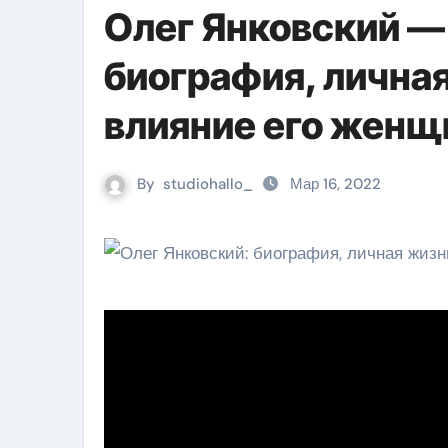
Олег Янковский — 
биография, лична
влияние его женщ
By
studiohallo_
Мар 16, 2022