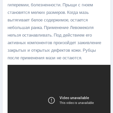
гиперемии, болезненности. Прыщи с гноем
становятся мелких размеров. Когда мазь
вытягивает белое содержимое, остается
небольшая ранка. Применение Левомеколя
нельзя останавливать. Под действием его
активных компонентов произойдет заживление
закрытых и открытых дефектов кожи. Рубцы
после применения мази не остаются.