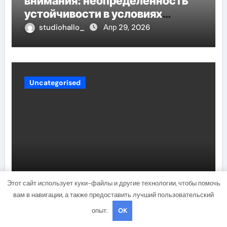
внимания: неопределённость
устойчивости в условиях
неопределённости
studiohallo_
Апр 29, 2026
Uncategorised
Олеся Фаттахова — биография,
Этот сайт использует куки-файлы и другие технологии, чтобы помочь
национальность, личная жизнь,
вам в навигации, а также предоставить лучший пользовательский
муж, дети, фото!
опыт.
OK
studiohallo_
Мар 17, 2022