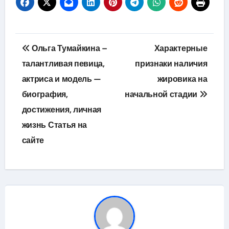
Навигация
Ольга Тумайкина –
Характерные
по
талантливая певица,
признаки наличия
актриса и модель —
жировика на
записям
биография,
начальной стадии
достижения, личная
жизнь Статья на
сайте