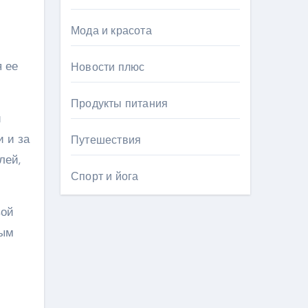
Мода и красота
 ее
Новости плюс
Продукты питания
и
и и за
Путешествия
лей,
Спорт и йога
вой
ным