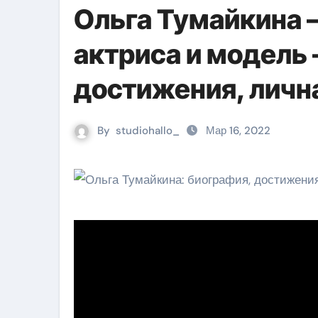
Ольга Тумайкина –
актриса и модель
достижения, лична
By
studiohallo_
Мар 16, 2022