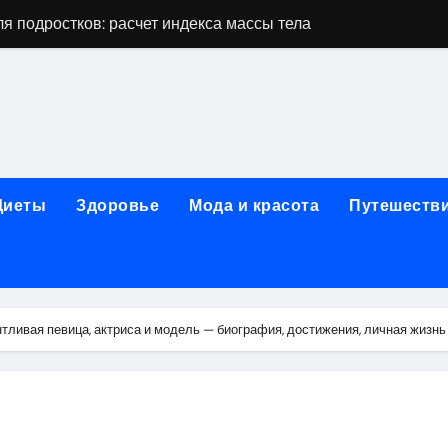
я подростков: расчет индекса массы тела и ориентиры по во
дростков по возрасту, росту и полу
 виды процедур и показания к лечению
луг и методы диагностики и лечения
 внимания: неопределённость устойчивости в условиях не
Диеты
Здоровье
Мода и красота
Путешеств
зания, методики и сроки восстановления
ах региона: современные подходы, показания и риски
ании: основные этапы в медицинском учреждении
тливая певица, актриса и модель — биография, достижения, личная жизнь
метологии в салонах красоты
й и сибирским городом: варианты маршрутов, тарифы и со