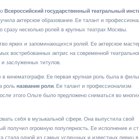
во
Всероссийский государственный театральный инст
олучила актерское образование. Ее талант и профессион
 сразу несколько ролей в крупных театрах Москвы.
тво ярких и запоминающихся ролей. Ее актерское масте
амых востребованных актрис на современной театрально
 и заслуженных титулов.
и в кинематографе. Ее первая крупная роль была в фил
ла роль
название роли
. Ее талант и профессионализм
 после этого Ольге было предложено сниматься во многи
овать себя в музыкальной сфере. Она выпустила свой
ый получил огромную популярность. Ее исполнение и с
га стала одной из самых успешных и известных певиц в