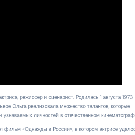
ктриса, режиссер и сценарист. Родилась 1 августа 1973 
арьере Ольга реализовала множество талантов, которые
 и узнаваемых личностей в отечественном кинематограф
 фильм «Однажды в России», в котором актрисе удало