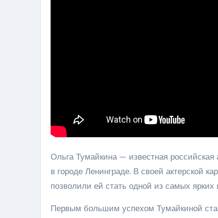
Ольга Тумайкина — известная российская а
в городе Ленинграде. В своей актерской к
позволили ей стать одной из самых ярких
Первым большим успехом Тумайкиной стал