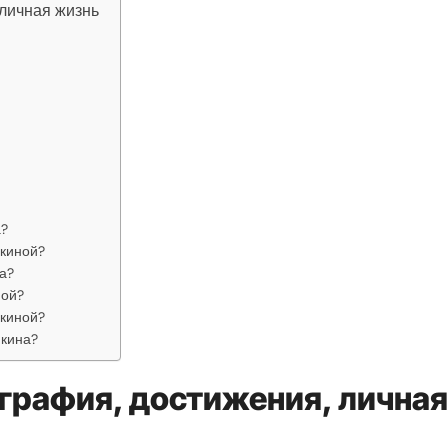
 личная жизнь
а?
йкиной?
а?
ной?
йкиной?
йкина?
ография, достижения, личная