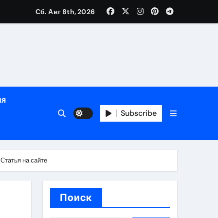
зрасту, росту и полу
Сб. Авг 8th, 2026
определённости
ия
Subscribe
 Статья на сайте
веты по планированию поездки
Поиск