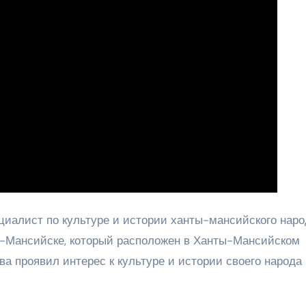
иалист по культуре и истории ханты-мансийского наро
ты-Мансийске, который расположен в Ханты-Мансийском
ва проявил интерес к культуре и истории своего народа