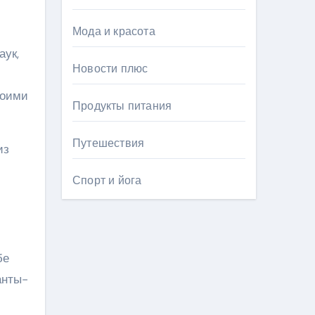
Мода и красота
аук,
Новости плюс
воими
Продукты питания
Путешествия
из
Спорт и йога
бе
анты-