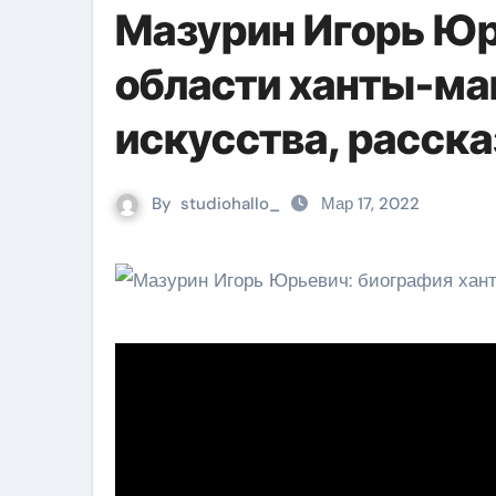
Мазурин Игорь Юр
области ханты-ма
искусства, расска
By
studiohallo_
Мар 17, 2022