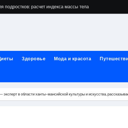
я подростков: расчет индекса массы тела и ориентиры по во
дростков по возрасту, росту и полу
 виды процедур и показания к лечению
луг и методы диагностики и лечения
 внимания: неопределённость устойчивости в условиях не
Диеты
Здоровье
Мода и красота
Путешеств
зания, методики и сроки восстановления
ах региона: современные подходы, показания и риски
ании: основные этапы в медицинском учреждении
 эксперт в области ханты-мансийской культуры и искусства, рассказыва
метологии в салонах красоты
й и сибирским городом: варианты маршрутов, тарифы и со