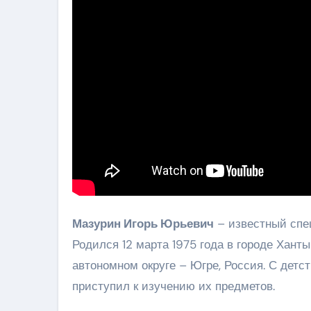
Мазурин Игорь Юрьевич
– известный спец
Родился 12 марта 1975 года в городе Хан
автономном округе – Югре, Россия. С детст
приступил к изучению их предметов.