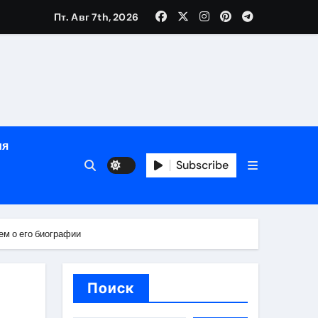
зрасту, росту и полу
Пт. Авг 7th, 2026
определённости
ия
Subscribe
ем о его биографии
веты по планированию поездки
Поиск