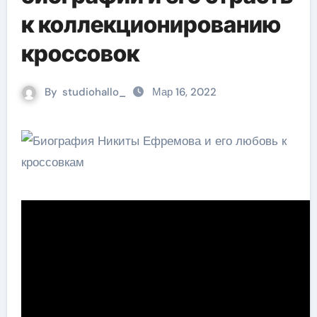
к коллекционированию
кроссовок
By
studiohallo_
Мар 16, 2022