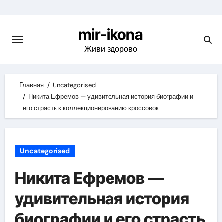
Skip
to
mir-ikona
content
Живи здорово
Главная
Uncategorised
Никита Ефремов — удивительная история биографии и
его страсть к коллекционированию кроссовок
Uncategorised
Никита Ефремов —
удивительная история
биографии и его страсть