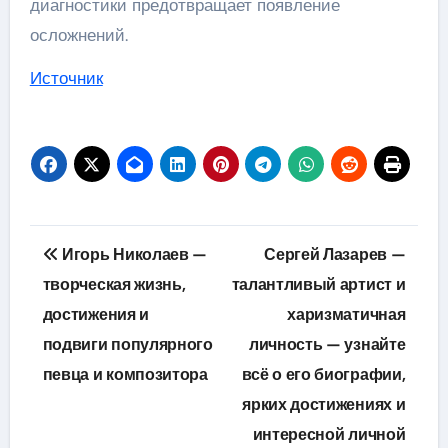
диагностики предотвращает появление
осложнений.
Источник
Навигация
Игорь Николаев —
Сергей Лазарев —
по
творческая жизнь,
талантливый артист и
достижения и
харизматичная
записям
подвиги популярного
личность — узнайте
певца и композитора
всё о его биографии,
ярких достижениях и
интересной личной