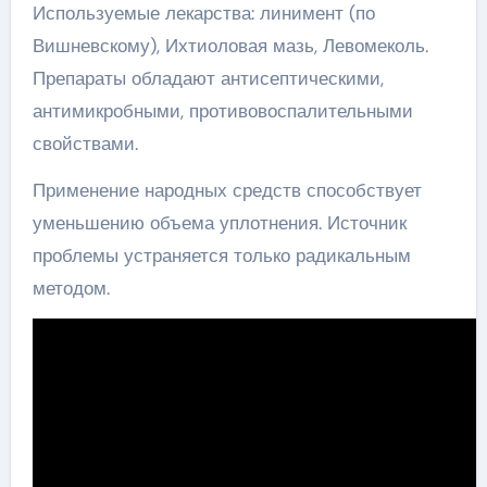
Используемые лекарства: линимент (по
Вишневскому), Ихтиоловая мазь, Левомеколь.
Препараты обладают антисептическими,
антимикробными, противовоспалительными
свойствами.
Применение народных средств способствует
уменьшению объема уплотнения. Источник
проблемы устраняется только радикальным
методом.