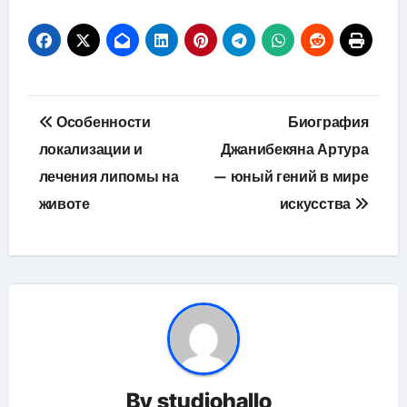
Навигация
Особенности
Биография
по
локализации и
Джанибекяна Артура
лечения липомы на
— юный гений в мире
записям
животе
искусства
By
studiohallo_