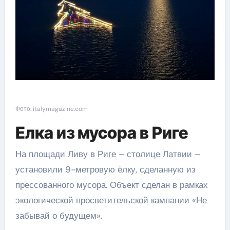
Фото: italymagazine.com
Елка из мусора в Риге
На площади Ливу в Риге – столице Латвии –
установили 9-метровую ёлку, сделанную из
прессованного мусора. Объект сделан в рамках
экологической просветительской кампании «Не
забывай о будущем».