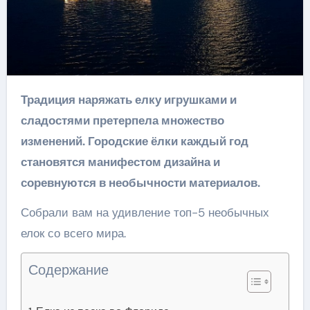
Традиция наряжать елку игрушками и
сладостями претерпела множество
изменений. Городские ёлки каждый год
становятся манифестом дизайна и
соревнуются в необычности материалов.
Собрали вам на удивление топ-5 необычных
елок со всего мира.
Содержание