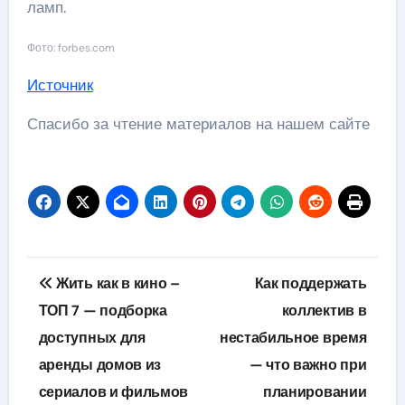
ламп.
Фото: forbes.com
Источник
Спасибо за чтение материалов на нашем сайте
Навигация
Жить как в кино –
Как поддержать
по
ТОП 7 — подборка
коллектив в
доступных для
нестабильное время
записям
аренды домов из
— что важно при
сериалов и фильмов
планировании