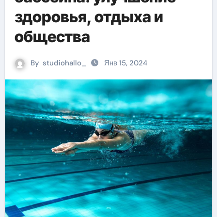
здоровья, отдыха и
общества
By
studiohallo_
Янв 15, 2024