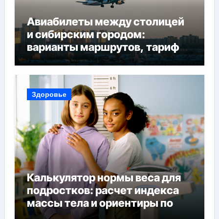
Авиабилеты между столицей
и сибирским городом:
варианты маршрутов, тарифы
и советы по планированию
поездки
Здоровье
Калькулятор нормы веса для
подростков: расчет индекса
массы тела и ориентиры по
возрасту, росту и полу