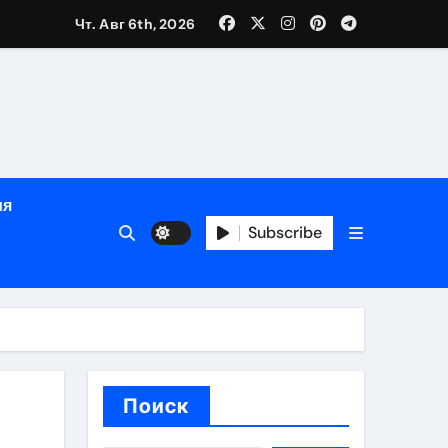
зрасту, росту и полу
Чт. Авг 6th, 2026
определённости
ия
Subscribe
веты по планированию поездки
Поиск