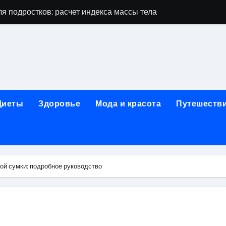
я подростков: расчет индекса массы тела и ориентиры по во
дростков по возрасту, росту и полу
 виды процедур и показания к лечению
луг и методы диагностики и лечения
 внимания: неопределённость устойчивости в условиях не
Диеты
Здоровье
Мода и красота
Путешеств
зания, методики и сроки восстановления
ах региона: современные подходы, показания и риски
ании: основные этапы в медицинском учреждении
ой сумки: подробное руководство
метологии в салонах красоты
й и сибирским городом: варианты маршрутов, тарифы и со